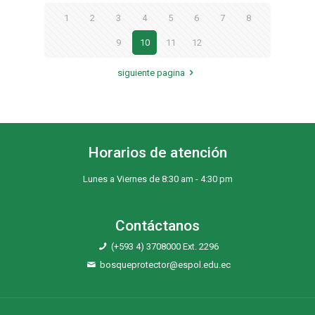
1
2
3
4
5
6
7
8
9
10
11
12
siguiente pagina
Horarios de atención
Lunes a Viernes de 8:30 am - 4:30 pm
Contáctanos
(+593 4) 3708000 Ext. 2296
bosqueprotector@espol.edu.ec