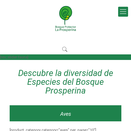
[rev_slider fauna]
Descubre la diversidad de
Especies del Bosque
Prosperina
Aves
[product_category category="aves" per_page="10"]